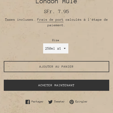
London Mule
Prix
SFr. 7.95
régulier
Taxes incluses.
Frais de port
calculés à l'étape de
paiement.
Size
AJOUTER AU PANIER
ACHETER MAINTENANT
Partager sur Facebook
Tweeter sur Twitter
Épingler sur Pint
Partager
Tweeter
Épingler